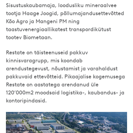
Sisustuskaubamaja, loodusliku mineraalvee
tootja Haage Joogid, põllumajandusettevõtted
Kõo Agro ja Mangeni PM ning
taastuvenergiaallikatest transpordikütust
tootev Biometaan.
Restate on täisteenuseid pakkuv
kinnisvaragrupp, mis koondab
arendustegevust, nõustamist ja varahaldust
pakkuvaid ettevõtteid. Pikaajalise kogemusega
Restate on aastatega arendanud üle
120’000m2 moodsaid logistika-, kaubandus- ja
kontoripindasid.