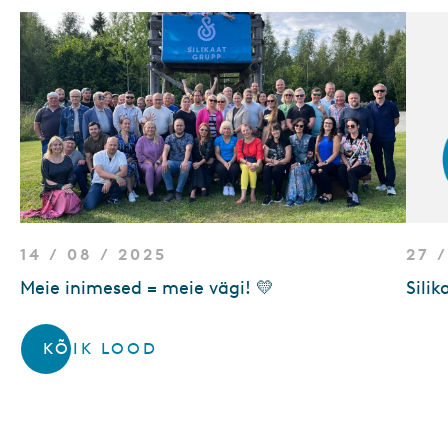
14 / 08 / 2025
27 
Meie inimesed = meie vägi! 💛
Sili
KÕIK LOOD