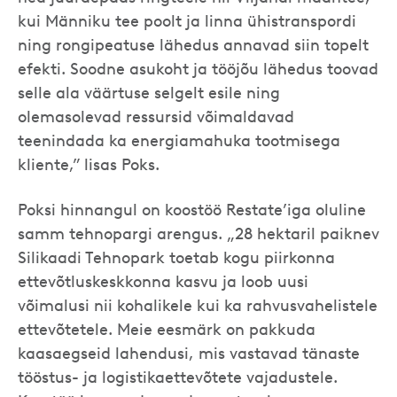
kui Männiku tee poolt ja linna ühistranspordi
ning rongipeatuse lähedus annavad siin topelt
efekti. Soodne asukoht ja tööjõu lähedus toovad
selle ala väärtuse selgelt esile ning
olemasolevad ressursid võimaldavad
teenindada ka energiamahuka tootmisega
kliente,” lisas Poks.
Poksi hinnangul on koostöö Restate’iga oluline
samm tehnopargi arengus. „28 hektaril paiknev
Silikaadi Tehnopark toetab kogu piirkonna
ettevõtluskeskkonna kasvu ja loob uusi
võimalusi nii kohalikele kui ka rahvusvahelistele
ettevõtetele. Meie eesmärk on pakkuda
kaasaegseid lahendusi, mis vastavad tänaste
tööstus- ja logistikaettevõtete vajadustele.