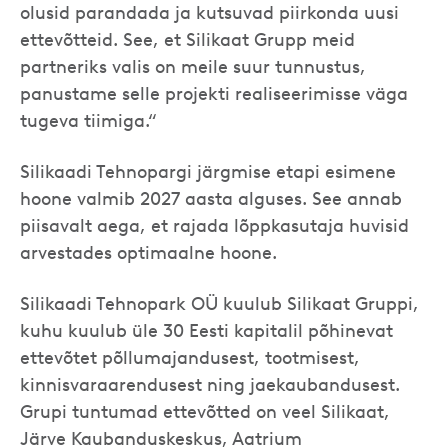
olusid parandada ja kutsuvad piirkonda uusi
ettevõtteid. See, et Silikaat Grupp meid
partneriks valis on meile suur tunnustus,
panustame selle projekti realiseerimisse väga
tugeva tiimiga.“
Silikaadi Tehnopargi järgmise etapi esimene
hoone valmib 2027 aasta alguses. See annab
piisavalt aega, et rajada lõppkasutaja huvisid
arvestades optimaalne hoone.
Silikaadi Tehnopark OÜ kuulub Silikaat Gruppi,
kuhu kuulub üle 30 Eesti kapitalil põhinevat
ettevõtet põllumajandusest, tootmisest,
kinnisvaraarendusest ning jaekaubandusest.
Grupi tuntumad ettevõtted on veel Silikaat,
Järve Kaubanduskeskus, Aatrium