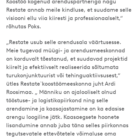
Koostöö kogenud arenduspartneriga nagu
Restate annab meile kindluse, et suudame selle
visiooni ellu viia kiiresti ja professionaalselt,“
rõhutas Poks.
„Restate usub selle arendusala väärtusesse.
Meie tugevad müügi- ja arendusmeeskonnad
on korduvalt tõestanud, et suudavad projektid
kiirelt ja efektiivselt realiseerida sõltumata
turukonjunktuurist või tehinguaktiivsusest,“
ütles Restate`koostöömeeskonna juht Ardi
Roosimaa. „ Männiku on ajalooliselt olnud
tööstuse- ja logistikapiirkond ning selle
arendamine ja kaasajastamine on ka edasise
arengu loogiline jätk. Kaasaegsete hoonete
lisandumine annab juba täna selles piirkonnas
tegutsevatele ettevõtetele võimaluse oma