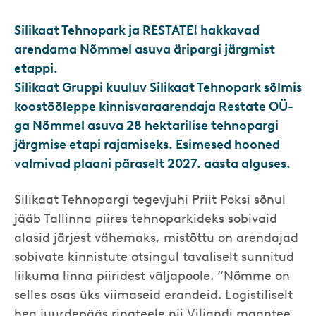
Silikaat Tehnopark ja RESTATE! hakkavad
arendama Nõmmel asuva äripargi järgmist
etappi.
Silikaat Gruppi kuuluv Silikaat Tehnopark sõlmis
koostööleppe kinnisvaraarendaja Restate OÜ-
ga Nõmmel asuva 28 hektarilise tehnopargi
järgmise etapi rajamiseks. Esimesed hooned
valmivad plaani päraselt 2027. aasta alguses.
Silikaat Tehnopargi tegevjuhi Priit Poksi sõnul
jääb Tallinna piires tehnoparkideks sobivaid
alasid järjest vähemaks, mistõttu on arendajad
sobivate kinnistute otsingul tavaliselt sunnitud
liikuma linna piiridest väljapoole. “Nõmme on
selles osas üks viimaseid erandeid. Logistiliselt
hea juurdepääs ringteele nii Viljandi maantee,